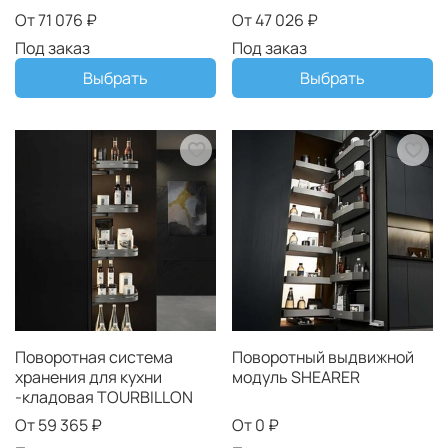
От
71 076 ₽
От
47 026 ₽
Под заказ
Под заказ
Выбрать
Выбрать
Поворотная система
Поворотный выдвижной
хранения для кухни
модуль SHEARER
-кладовая TOURBILLON
От
59 365 ₽
От
0 ₽