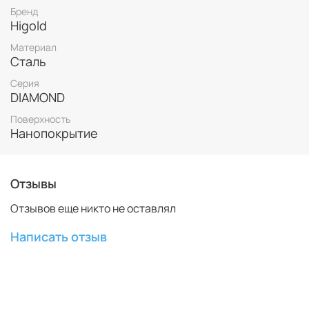
использован принцип последовательной
Бренд
направляющей, обеспечивающий плавное движение
Higold
ползуна под нагрузкой.
Материал
Сталь
Серия
DIAMOND
Поверхность
Нанопокрытие
Отзывы
Отзывов еще никто не оставлял
Написать отзыв