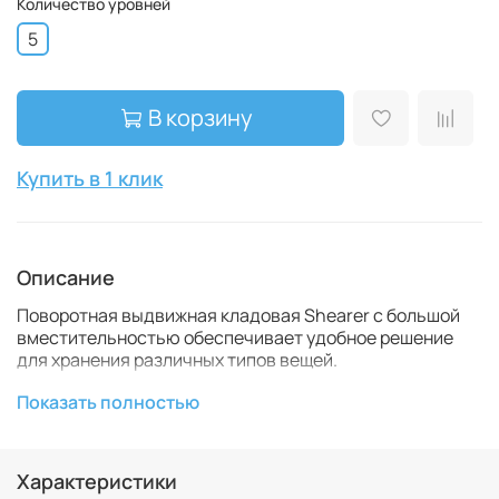
Количество уровней
5
В корзину
Купить в 1 клик
Описание
Поворотная выдвижная кладовая Shearer с большой
вместительностью обеспечивает удобное решение
для хранения различных типов вещей.
Конструкция механизма открывания дверцы
Показать полностью
позволяет выдвинуть всю корзину целиком, чтобы
показать все предметы, находящиеся в шкафу.
Характеристики
В конструкции тяжелого демпфирующего ползуна