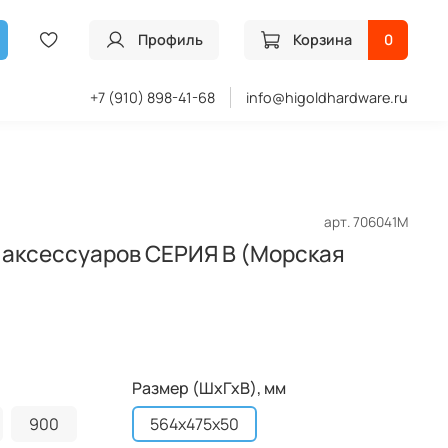
Профиль
Корзина
0
+7 (910) 898-41-68
info@higoldhardware.ru
арт.
706041M
 аксессуаров СЕРИЯ B (Морская
Размер (ШхГхВ), мм
900
564x475x50