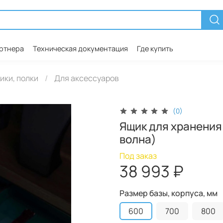
артнера
Техническая документация
Где купить
ики, полки
Для аксессуаров
(0)
Ящик для хранения
волна)
Под заказ
38 993 ₽
Размер базы, корпуса, мм
600
700
800