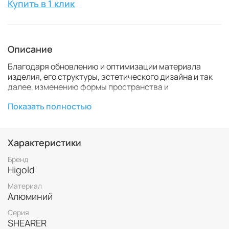
Купить в 1 клик
Описание
Благодаря обновлению и оптимизации материала
изделия, его структуры, эстетического дизайна и так
далее, изменению формы пространства и
модернизации хранилища.
Показать полностью
Пространство для хранения и расположение
продуктов значительно улучшаются благодаря
многоуровневой конструкции хранилища с насосом и
Характеристики
гибким регулируемым перегородкам.
Бренд
Она не только соответствует требованиям
Higold
ежедневного хранения, но и учитывает различия в
образе жизни между севером и югом.
Материал
Алюминий
Многофункциональная зона хранения предназначена
Серия
для увеличения пространства для хранения
SHEARER
предметов особой формы и удовлетворения