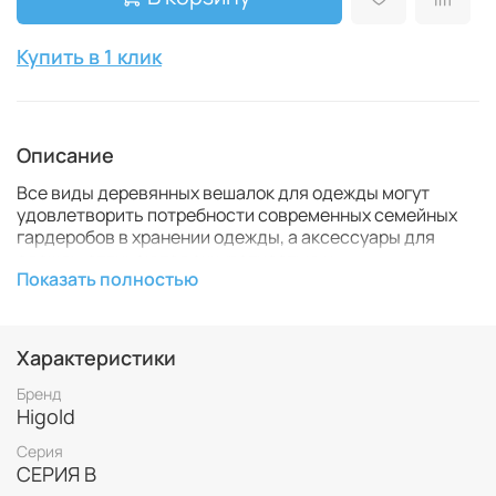
Купить в 1 клик
Описание
Все виды деревянных вешалок для одежды могут
удовлетворить потребности современных семейных
гардеробов в хранении одежды, а аксессуары для
одежды отличаются аккуратностью и
Показать полностью
упорядоченностью, что позволяет более продуманно
решать проблему выбора и развешивания одежды.
Комплект состоит из следующих предметов:
Характеристики
Вешалка для одежды и брюк (450x55x235 мм)
Бренд
Вешалка для костюмов (400x55x645 мм)
Higold
Вешалка для брюк (350x25x195 мм)
Вешалка для шарфов (195x25x950 мм)
Серия
Вешалка для сумок (100x50x150 мм)
СЕРИЯ B
Большая петля для подвешивания шарфов